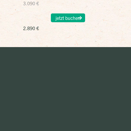
3.090 €
jetzt buchen
2.890 €