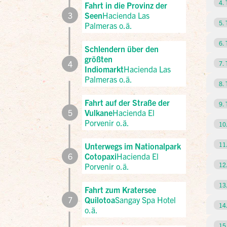
4. 
Fahrt in die Provinz der
3
Seen
Hacienda Las
5. 
Palmeras o.ä.
6. 
Schlendern über den
größten
4
7. 
Indiomarkt
Hacienda Las
Palmeras o.ä.
8. 
Fahrt auf der Straße der
9. 
5
Vulkane
Hacienda El
Porvenir o.ä.
10
11
Unterwegs im Nationalpark
6
Cotopaxi
Hacienda El
12
Porvenir o.ä.
13
Fahrt zum Kratersee
7
Quilotoa
Sangay Spa Hotel
14
o.ä.
15