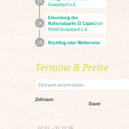
13
Guayaquil o.ä.
Erkundung des
14
Nationalparks El Cajas
Gran
Hotel Guayaquil o.ä.
15
Rückflug oder Weiterreise
Termine & Preise
Zeitraum
Dauer
01.01. - 31.12.26