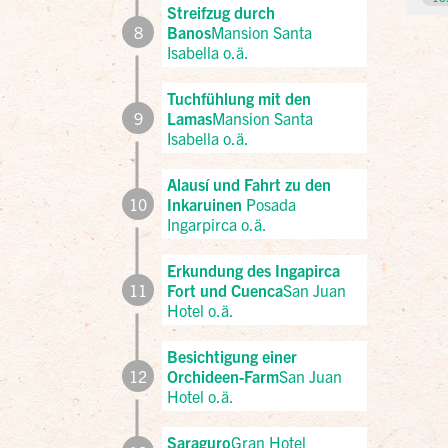
Streifzug durch
8
Banos
Mansion Santa
Isabella o.ä.
Tuchfühlung mit den
9
Lamas
Mansion Santa
Isabella o.ä.
Alausí und Fahrt zu den
10
Inkaruinen
Posada
Ingarpirca o.ä.
Erkundung des Ingapirca
11
Fort und Cuenca
San Juan
Hotel o.ä.
Besichtigung einer
12
Orchideen-Farm
San Juan
Hotel o.ä.
Saraguro
Gran Hotel