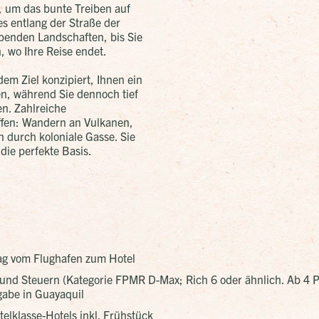
, um das bunte Treiben auf
es entlang der Straße der
benden Landschaften, bis Sie
, wo Ihre Reise endet.
m Ziel konzipiert, Ihnen ein
en, während Sie dennoch tief
en. Zahlreiche
ffen: Wandern an Vulkanen,
 durch koloniale Gasse. Sie
die perfekte Basis.
tag vom Flughafen zum Hotel
und Steuern (Kategorie FPMR D-Max; Rich 6 oder ähnlich. Ab 4 
abe in Guayaquil
elklasse-Hotels inkl. Frühstück