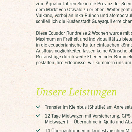
zum Äquator fahren Sie in die Provinz der Seen
dem Markt von Otavalo zu erleben. Weiter geht 
Vulkane, vorbei an Inka-Ruinen und atemberau
schließlich die Küstenstadt Guayaquil erreichen
Diese Ecuador Rundreise 2 Wochen wurde mit de
Maximum an Freiheit und Individualität zu biet
in die ecuadorianische Kultur eintauchen könn
Ausflugsmöglichkeiten lassen keine Wünsche o
Reitausflüge durch weite Ebenen oder Bummeln
gestalten Ihre Erlebnisse, wir kümmern uns um 
Unsere Leistungen
Transfer im Kleinbus (Shuttle) am Anreise
12 Tage Mietwagen mit Versicherung, GPS 
Mietwagen) – Übernahme in Quito und Abg
14 Übernachtungen in landestypischen Mitt