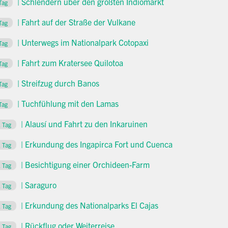
| Schlendern über den größten Indiomarkt
Tag
| Fahrt auf der Straße der Vulkane
Tag
| Unterwegs im Nationalpark Cotopaxi
Tag
| Fahrt zum Kratersee Quilotoa
Tag
| Streifzug durch Banos
Tag
| Tuchfühlung mit den Lamas
Tag
| Alausí und Fahrt zu den Inkaruinen
. Tag
| Erkundung des Ingapirca Fort und Cuenca
. Tag
| Besichtigung einer Orchideen-Farm
. Tag
| Saraguro
. Tag
| Erkundung des Nationalparks El Cajas
. Tag
| Rückflug oder Weiterreise
. Tag