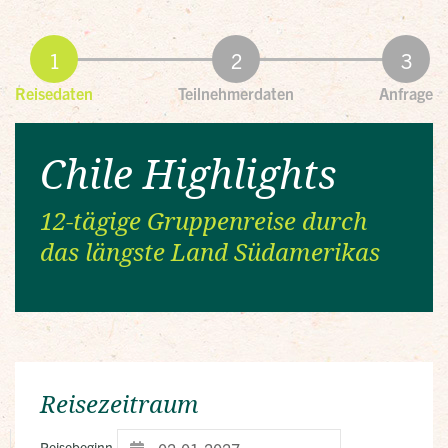
Reisedaten
Teilnehmerdaten
Anfrage
Chile Highlights
12-tägige Gruppenreise durch
das längste Land Südamerikas
Reisezeitraum
Reisebeginn