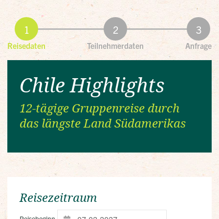
Reisedaten
Teilnehmerdaten
Anfrage
Chile Highlights
12-tägige Gruppenreise durch
das längste Land Südamerikas
Reisezeitraum
Reisebeginn