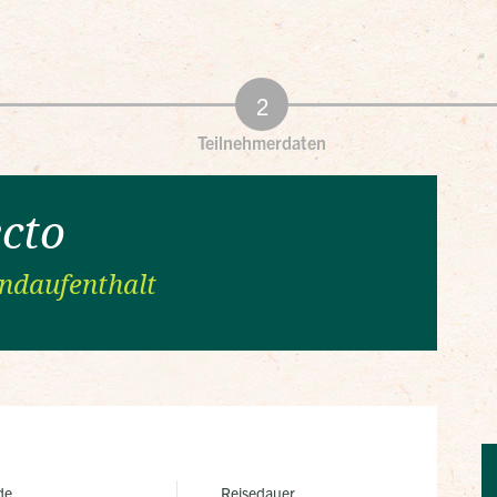
Teilnehmerdaten
ecto
andaufenthalt
de
Reisedauer